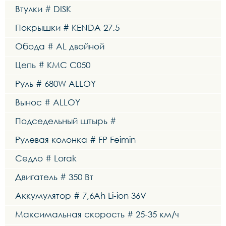
Втулки # DISK
Покрышки # KENDA 27.5
Обода # AL двойной
Цепь # KMC C050
Руль # 680W ALLOY
Вынос # ALLOY
Подседельный штырь #
Рулевая колонка # FP Feimin
Седло # Lorak
Двигатель # 350 Вт
Аккумулятор # 7,6Ah Li-ion 36V
Максимальная скорость # 25-35 км/ч