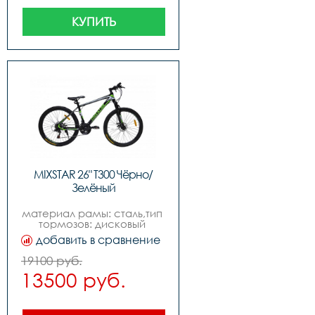
КУПИТЬ
MIXSTAR 26" T300 Чёрно/
Зелёный
материал рамы: сталь,тип 
тормозов: дисковый 
механический,диаметр 
добавить в сравнение
колес: 
26,размеры18,цветчёрнозелёный,вилкаамортизационна
19100 руб.
,задний 
13500 руб.
переключательshiming 
tz,передний 
переключательshiming 
tz,манеткиshiming ef-500 